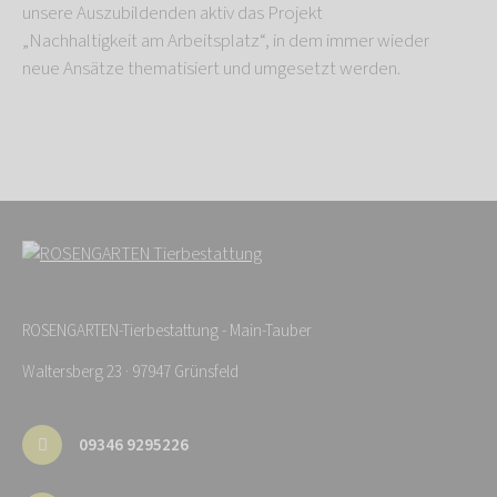
unsere Auszubildenden aktiv das Projekt
„Nachhaltigkeit am Arbeitsplatz“, in dem immer wieder
neue Ansätze thematisiert und umgesetzt werden.
ROSENGARTEN-Tierbestattung - Main-Tauber
Waltersberg 23 · 97947 Grünsfeld
09346 9295226