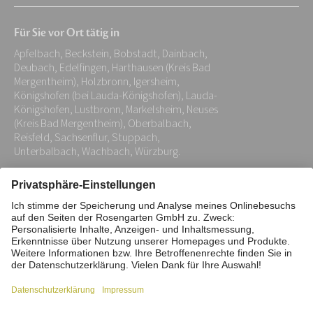
Mail-
Für Sie vor Ort tätig in
Adresse:
Apfelbach, Beckstein, Bobstadt, Dainbach,
*
Deubach, Edelfingen, Harthausen (Kreis Bad
Mergentheim), Holzbronn, Igersheim,
Königshofen (bei Lauda-Königshofen), Lauda-
Königshofen, Lustbronn, Markelsheim, Neuses
(Kreis Bad Mergentheim), Oberbalbach,
Reisfeld, Sachsenflur, Stuppach,
Unterbalbach, Wachbach, Würzburg.
Impressum
Datenschutz
Stiftung
Interne Meldestelle
Zahlungsmittel
Vertrag widerrufen
Barrierefreiheitserklärung
Cookie/Tracking-Einstellungen