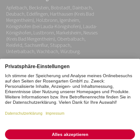
Adresse:
Apfelbach, Beckstein, Bobstadt, Dainbach,
*
Deubach, Edelfingen, Harthausen (Kreis Bad
Mergentheim), Holzbronn, Igersheim,
Königshofen (bei Lauda-Königshofen), Lauda-
Königshofen, Lustbronn, Markelsheim, Neuses
(Kreis Bad Mergentheim), Oberbalbach,
Reisfeld, Sachsenflur, Stuppach,
Unterbalbach, Wachbach, Würzburg.
Impressum
Datenschutz
Stiftung
Interne Meldestelle
Zahlungsmittel
Vertrag widerrufen
Barrierefreiheitserklärung
Cookie/Tracking-Einstellungen