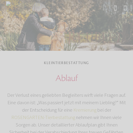
Start
Tierbestattung
Kleintierbestattung
KLEINTIERBESTATTUNG
Ablauf
Der Verlust eines geliebten Begleiters wirft viele Fragen auf.
Eine davon ist: „Was passiert jetzt mit meinem Liebling?“ Mit
der Entscheidung für eine
Kremierung
bei der
ROSENGARTEN-Tierbestattung
nehmen wir Ihnen viele
Sorgen ab. Unser detaillierter Ablaufplan gibt Ihnen
Sicherheit bei der Verabschiedung Ihres treuen Gefährten.