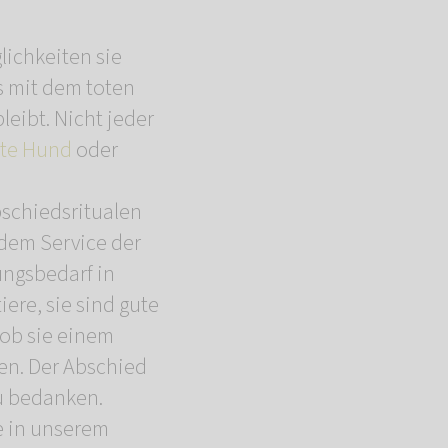
lichkeiten sie
as mit dem toten
leibt. Nicht jeder
bte Hund
oder
bschiedsritualen
 dem Service der
ungsbedarf in
iere, sie sind gute
, ob sie einem
en. Der Abschied
zu bedanken.
e in unserem