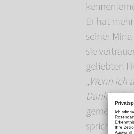
kennenlerne
Er hat mehr
seiner Mina
sie vertraue
geliebten H
„
Wenn ich a
Dankbarkei
gemeinsame 
spricht, wa