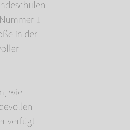
undeschulen
e Nummer 1
öße in der
oller
n, wie
bevollen
r verfügt