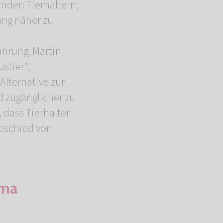
rnden Tierhaltern,
ung näher zu
ahrung. Martin
stier“,
Alternative zur
d zugänglicher zu
 dass Tierhalter
Abschied von
ema