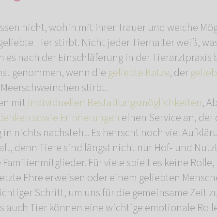
issen nicht, wohin mit ihrer Trauer und welche Mög
liebte Tier stirbt. Nicht jeder Tierhalter weiß, w
n es nach der Einschläferung in der Tierarztpraxis b
ernst genommen, wenn die
geliebte Katze
, der
gelie
 Meerschweinchen stirbt.
en mit
individuellen Bestattungsmöglichkeiten
, A
denken sowie Erinnerungen
einen Service an, der
n nichts nachsteht. Es herrscht noch viel Aufklär
ft, denn Tiere sind längst nicht nur Hof- und Nutzt
Familienmitglieder. Für viele spielt es keine Rolle
 letzte Ehre erweisen oder einem geliebten Mensch
wichtiger Schritt, um uns für die gemeinsame Zeit 
 auch Tier können eine wichtige emotionale Roll