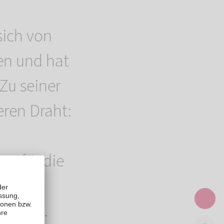
sich von
en und hat
Zu seiner
eren Draht:
ng für die
lt und
ng
lebt.