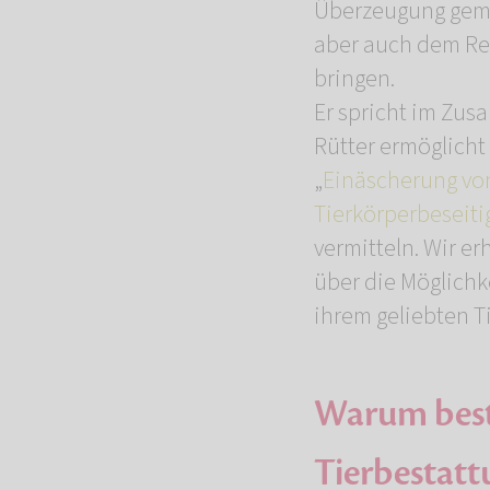
Überzeugung ge
aber auch dem Res
bringen.
Er spricht im Zus
Rütter ermöglicht
„
Einäscherung vo
Tierkörperbeseit
vermitteln. Wir e
über die Möglich
ihrem geliebten Ti
Warum best
Tierbestatt