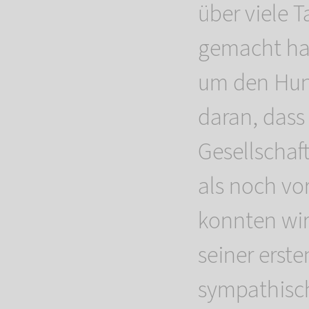
über viele 
gemacht hab
um den Hund
daran, dass
Gesellschaf
als noch vo
konnten wir
seiner erst
sympathisc