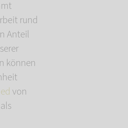
hmt
rbeit rund
n Anteil
serer
en können
nheit
ied
von
als