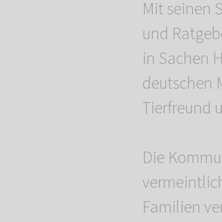
Mit seinen
und Ratgebe
in Sachen H
deutschen M
Tierfreund 
Die Kommun
vermeintlic
Familien ve