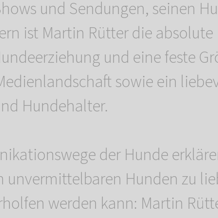
 Shows und Sendungen, seinen H
rn ist Martin Rütter die absolut
undeerziehung und eine feste Gr
edienlandschaft sowie ein liebev
und Hundehalter.
ikationswege der Hunde erkläre
h unvermittelbaren Hunden zu lie
rholfen werden kann: Martin Rütte