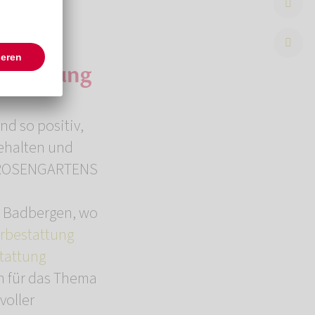
estattung
nd so positiv,
ehalten und
es ROSENGARTENS
n Badbergen, wo
bestattung
tattung
en für das Thema
voller