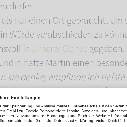
n dürfen.
 als nur einen Ort gebraucht, um 
 in Würde verabschieden zu könn
nsvoll in
unserer Obhut
gegeben. 
ündin hatte Martin einen besond
n sie denke, empfinde ich tiefste
t
“. Man spürt Martins Wertschätzu
Zeit mit seiner Mina. Martin füh
s die
ROSENGARTEN-Tierbestattu