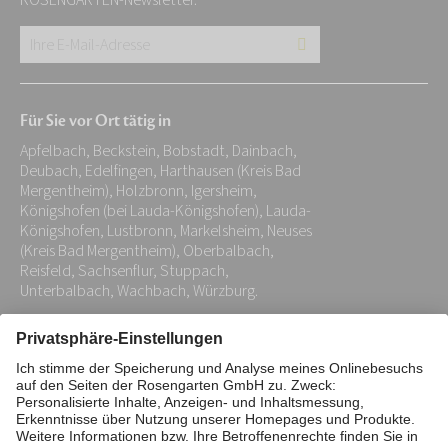
ROSENGARTEN-Newsletter.
Ihre
E-
Mail-
Für Sie vor Ort tätig in
Adresse:
Apfelbach, Beckstein, Bobstadt, Dainbach,
*
Deubach, Edelfingen, Harthausen (Kreis Bad
Mergentheim), Holzbronn, Igersheim,
Königshofen (bei Lauda-Königshofen), Lauda-
Königshofen, Lustbronn, Markelsheim, Neuses
(Kreis Bad Mergentheim), Oberbalbach,
Reisfeld, Sachsenflur, Stuppach,
Unterbalbach, Wachbach, Würzburg.
Impressum
Datenschutz
Stiftung
Interne Meldestelle
Zahlungsmittel
Vertrag widerrufen
Barrierefreiheitserklärung